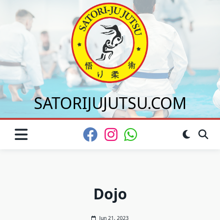
Saltar
al
contenido
SATORIJUJUTSU.COM
Dojo
Jun 21, 2023